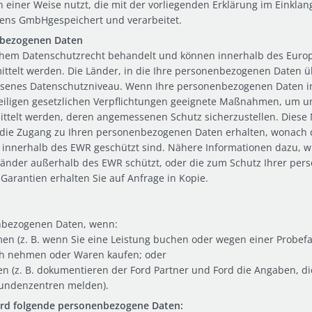
iner Weise nutzt, die mit der vorliegenden Erklärung im Einklang
kens GmbHgespeichert und verarbeitet.
nbezogenen Daten
em Datenschutzrecht behandelt und können innerhalb des Europä
ttelt werden. Die Länder, in die Ihre personenbezogenen Daten ü
senes Datenschutzniveau. Wenn Ihre personenbezogenen Daten in
weiligen gesetzlichen Verpflichtungen geeignete Maßnahmen, um u
ttelt werden, deren angemessenen Schutz sicherzustellen. Diese
, die Zugang zu Ihren personenbezogenen Daten erhalten, wonach 
innerhalb des EWR geschützt sind. Nähere Informationen dazu, wi
änder außerhalb des EWR schützt, oder die zum Schutz Ihrer pers
rantien erhalten Sie auf Anfrage in Kopie.
enbezogenen Daten, wenn:
n (z. B. wenn Sie eine Leistung buchen oder wegen einer Probefa
uch nehmen oder Waren kaufen; oder
n (z. B. dokumentieren der Ford Partner und Ford die Angaben, di
Kundenzentren melden).
ord folgende personenbezogene Daten: