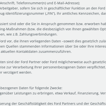
 Anschrift, Telefonnummer(n) und E-Mail-Adresse);
beitgeber, sofern Sie sich in geschäftlicher Funktion an den For
g-Identifizierungsnummer („FIN“), Ihr amtliches Kennzeichen, das
essiert sind oder die Sie in Anspruch genommen bzw. erworben ha
ng-Maßnahmen (bzw. die diesbezüglich von Ihnen gewählten Opt
aben, wie z.B. Zahlungsverbindungen.
d vor, die ihnen vorliegenden Daten –soweit dies gesetzlich zuläss
chen Quellen stammenden Informationen über Sie oder Ihre Intere
 aktuellen Kontaktdaten zusammenzuführen.
n sind der Ford Partner oder Ford möglicherweise auch gesetzlich
weise zur Verarbeitung Ihrer personenbezogenen Daten verpflicht
er verzögert werden.
nbezogenen Daten für folgende Zwecke:
genüber Leistungen zu erbringen, etwa Verkauf, Finanzierung, V
serung der Geschäftstätigkeit des Ford Partners und der Geschäft