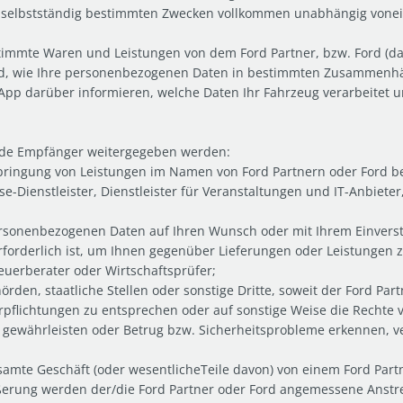
 selbstständig bestimmten Zwecken vollkommen unabhängig vonei
immte Waren und Leistungen von dem Ford Partner, bzw. Ford (dar
wird, wie Ihre personenbezogenen Daten in bestimmten Zusammenh
App darüber informieren, welche Daten Ihr Fahrzeug verarbeitet u
nde Empfänger weitergegeben werden:
rbringung von Leistungen im Namen von Ford Partnern oder Ford be
Dienstleister, Dienstleister für Veranstaltungen und IT-Anbieter,
personenbezogenen Daten auf Ihren Wunsch oder mit Ihrem Einver
rforderlich ist, um Ihnen gegenüber Lieferungen oder Leistungen 
euerberater oder Wirtschaftsprüfer;
den, staatliche Stellen oder sonstige Dritte, soweit der Ford Part
rpflichtungen zu entsprechen oder auf sonstige Weise die Rechte 
zu gewährleisten oder Betrug bzw. Sicherheitsprobleme erkennen, 
samte Geschäft (oder wesentlicheTeile davon) von einem Ford Part
ußerung werden der/die Ford Partner oder Ford angemessene Anst