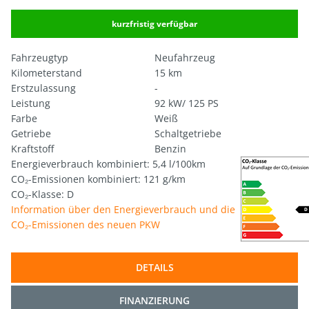
kurzfristig verfügbar
Fahrzeugtyp
Neufahrzeug
Kilometerstand
15 km
Erstzulassung
-
Leistung
92 kW/ 125 PS
Farbe
Weiß
Getriebe
Schaltgetriebe
Kraftstoff
Benzin
Energieverbrauch kombiniert: 5,4 l/100km
CO₂-Emissionen kombiniert: 121 g/km
CO₂-Klasse: D
Information über den Energieverbrauch und die
CO₂-Emissionen des neuen PKW
DETAILS
FINANZIERUNG