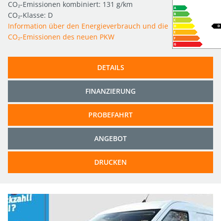
CO₂-Emissionen kombiniert: 131 g/km
CO₂-Klasse: D
Information über den Energieverbrauch und die
CO₂-Emissionen des neuen PKW
DETAILS
FINANZIERUNG
PROBEFAHRT
ANGEBOT
DRUCKEN