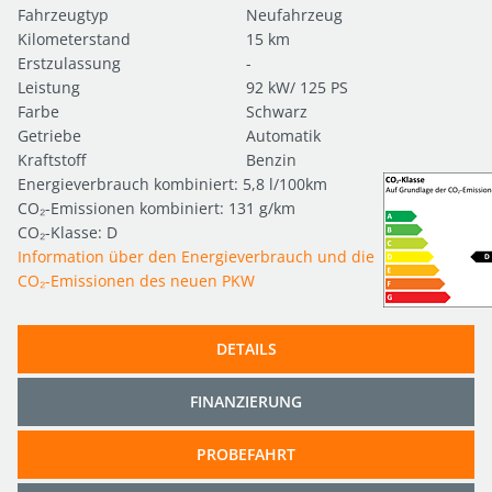
Fahrzeugtyp
Neufahrzeug
Kilometerstand
15 km
Erstzulassung
-
Leistung
92 kW/ 125 PS
Farbe
Schwarz
Getriebe
Automatik
Kraftstoff
Benzin
Energieverbrauch kombiniert: 5,8 l/100km
CO₂-Emissionen kombiniert: 131 g/km
CO₂-Klasse: D
Information über den Energieverbrauch und die
CO₂-Emissionen des neuen PKW
DETAILS
FINANZIERUNG
PROBEFAHRT