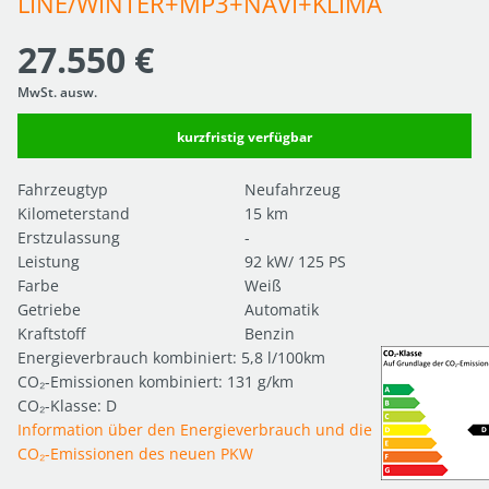
LINE/WINTER+MP3+NAVI+KLIMA
27.550 €
MwSt. ausw.
kurzfristig verfügbar
Fahrzeugtyp
Neufahrzeug
Kilometerstand
15 km
Erstzulassung
-
Leistung
92 kW/ 125 PS
Farbe
Weiß
Getriebe
Automatik
Kraftstoff
Benzin
Energieverbrauch kombiniert: 5,8 l/100km
CO₂-Emissionen kombiniert: 131 g/km
CO₂-Klasse: D
Information über den Energieverbrauch und die
CO₂-Emissionen des neuen PKW