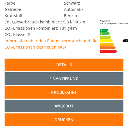
Farbe
Schwarz
Getriebe
Automatik
Kraftstoff
Benzin
Energieverbrauch kombiniert: 5,8 l/100km
CO₂-Emissionen kombiniert: 131 g/km
CO₂-Klasse: D
Information über den Energieverbrauch und die
CO₂-Emissionen des neuen PKW
DETAILS
FINANZIERUNG
PROBEFAHRT
ANGEBOT
DRUCKEN