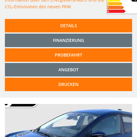
CO₂-Emissionen des neuen PKW
DETAILS
FINANZIERUNG
PROBEFAHRT
ANGEBOT
DRUCKEN