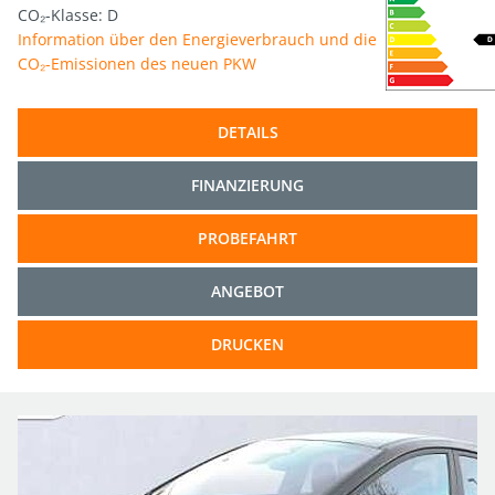
CO₂-Klasse: D
Information über den Energieverbrauch und die
CO₂-Emissionen des neuen PKW
DETAILS
FINANZIERUNG
PROBEFAHRT
ANGEBOT
DRUCKEN