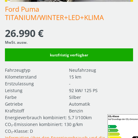
Ford Puma 
TITANIUM/WINTER+LED+KLIMA
26.990 €
MwSt. ausw.
kurzfristig verfügbar
Fahrzeugtyp
Neufahrzeug
Kilometerstand
15 km
Erstzulassung
-
Leistung
92 kW/ 125 PS
Farbe
Silber
Getriebe
Automatik
Kraftstoff
Benzin
Energieverbrauch kombiniert: 5,7 l/100km
CO₂-Emissionen kombiniert: 130 g/km
CO₂-Klasse: D
Information über den Energieverbrauch und die