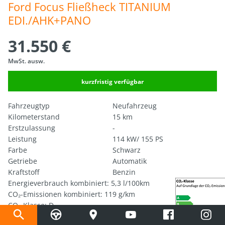
Ford Focus Fließheck TITANIUM 
EDI./AHK+PANO
31.550 €
MwSt. ausw.
kurzfristig verfügbar
Fahrzeugtyp
Neufahrzeug
Kilometerstand
15 km
Erstzulassung
-
Leistung
114 kW/ 155 PS
Farbe
Schwarz
Getriebe
Automatik
Kraftstoff
Benzin
Energieverbrauch kombiniert: 5,3 l/100km
CO₂-Emissionen kombiniert: 119 g/km
CO₂-Klasse: D
Information über den Energieverbrauch und die