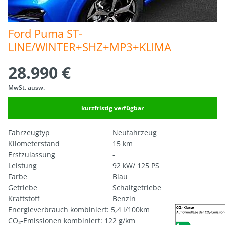
Ford Puma ST-
LINE/WINTER+SHZ+MP3+KLIMA
28.990 €
MwSt. ausw.
kurzfristig verfügbar
Fahrzeugtyp
Neufahrzeug
Kilometerstand
15 km
Erstzulassung
-
Leistung
92 kW/ 125 PS
Farbe
Blau
Getriebe
Schaltgetriebe
Kraftstoff
Benzin
Energieverbrauch kombiniert: 5,4 l/100km
CO₂-Emissionen kombiniert: 122 g/km