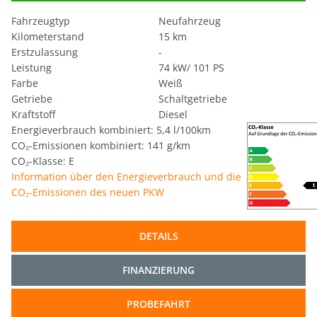
Fahrzeugtyp
Neufahrzeug
Kilometerstand
15 km
Erstzulassung
-
Leistung
74 kW/ 101 PS
Farbe
Weiß
Getriebe
Schaltgetriebe
Kraftstoff
Diesel
Energieverbrauch kombiniert: 5,4 l/100km
CO₂-Emissionen kombiniert: 141 g/km
CO₂-Klasse: E
Information über den Energieverbrauch und die
CO₂-Emissionen des neuen PKW
DETAILS
FINANZIERUNG
PROBEFAHRT