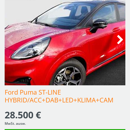
Ford Puma ST-LINE 
HYBRID/ACC+DAB+LED+KLIMA+CAM
28.500 €
MwSt. ausw.