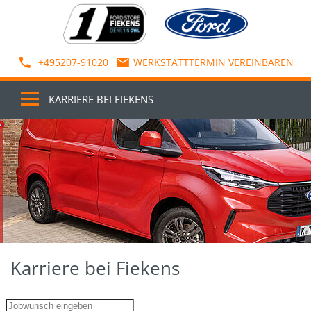
+495207-91020
WERKSTATTTERMIN VEREINBAREN
KARRIERE BEI FIEKENS
Karriere bei Fiekens