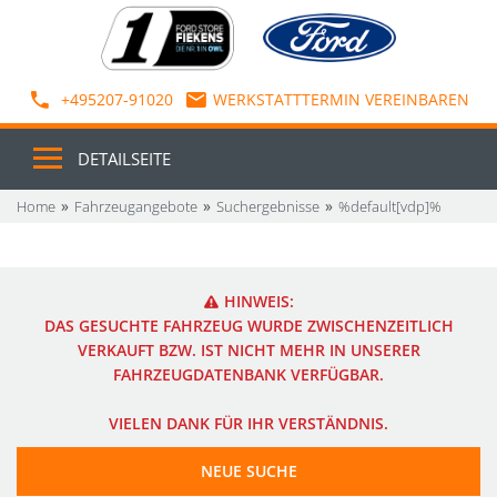
+495207-91020
WERKSTATTTERMIN VEREINBAREN
DETAILSEITE
Home
Fahrzeugangebote
Suchergebnisse
%default[vdp]%
HINWEIS:
DAS GESUCHTE FAHRZEUG WURDE ZWISCHENZEITLICH
VERKAUFT BZW. IST NICHT MEHR IN UNSERER
FAHRZEUGDATENBANK VERFÜGBAR.
VIELEN DANK FÜR IHR VERSTÄNDNIS.
NEUE SUCHE