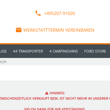
+495207-91020
WERKSTATTTERMIN VEREINBAREN
EUGE
44 TRANSPORTER
4 CAMPINGVANS
FORD STORE
vdp]%
HINWEIS:
WISCHENZEITLICH VERKAUFT BZW. IST NICHT MEHR IN UNSERE
VIELEN DANK FÜR IHR VERSTÄNDNIS.