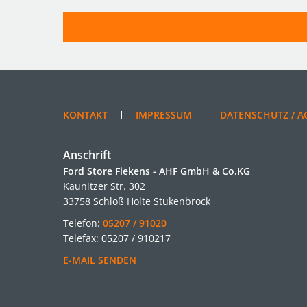
KONTAKT
IMPRESSUM
DATENSCHUTZ / A
Anschrift
Ford Store Fiekens - AHF GmbH & Co.KG
Kaunitzer Str. 302
33758 Schloß Holte Stukenbrock
Telefon:
05207 / 91020
Telefax: 05207 / 910217
E-MAIL SENDEN